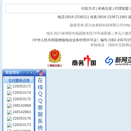
付款方式
|
价格总览
|
代理加盟
|
电话:0816-2336211 传真:0816-2336711转
版权所有:四川金泰联科技有限公司(http://vlan3
地址:四川省绵阳市临园路东段78号福星楼二单元八楼四号 
《中华人民共和国增值电信业务经营许可证》编号:川B2-200701
举报电话：绵阳市互联网信息办
228353172
228353174
228353175
248142868
248142863
228353176
228353173