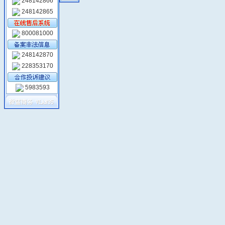
248142866
248142865
800081000
248142870
228353170
5983593