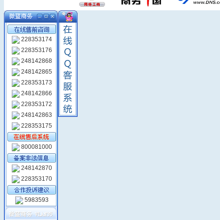
228353174
228353176
248142868
248142865
228353173
248142866
228353172
248142863
228353175
800081000
248142870
228353170
5983593