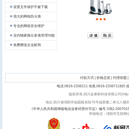
设置文件保护不被下载
强大的网络防火墙
专业的网络安全维护
业内独家推出多项管理功能
免费赠送企业邮局
付款方式
|
价格总览
|
代理加盟
|
电话:0816-2336211 传真:0816-2336711转
版权所有:四川金泰联科技有限公司(http://vlan3
地址:四川省绵阳市临园路东段78号福星楼二单元八楼四号 
《中华人民共和国增值电信业务经营许可证》编号:川B2-200701
举报电话：绵阳市互联网信息办